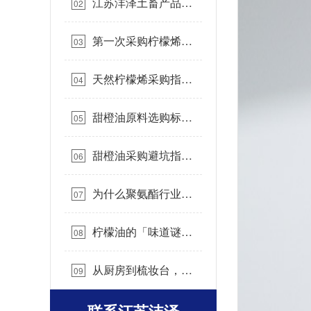
江苏沣泽土畜产品有
02
限公司简介…
第一次采购柠檬烯要
03
注意什么？ 从供应、批
次到应用场景说清楚…
天然柠檬烯采购指
04
南：如何选对高纯度环保
清洗溶剂？…
甜橙油原料选购标
05
准：如何确保量产批次稳
定与供应链合规？…
甜橙油采购避坑指
06
南：如何选到纯度高、批
次稳的源头货源？…
为什么聚氨酯行业需
07
要 d-柠檬烯？…
柠檬油的「味道谜
08
题」：清新酸涩还是甜蜜
果香？…
从厨房到梳妆台，解
09
锁柠檬油的多元用法…