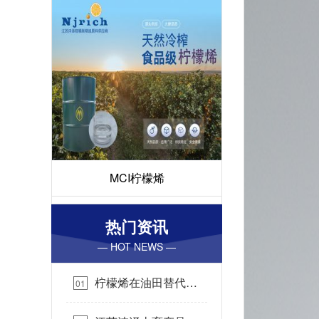
MCI柠檬烯
热门资讯
— HOT NEWS —
柠檬烯在油田替代
01
BTEX（苯系物）应用说
明…