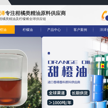
泽
专注柑橘类精油原料供应商
业柑橘类精油及柠檬烯全球供应链
橙油
柠檬油
产品中心
客户案例
沣泽