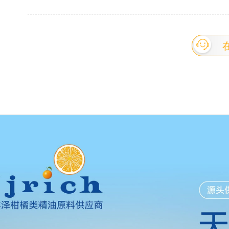
包装：173公 斤镀锌铁桶包装 旋光度(20℃) ：95°