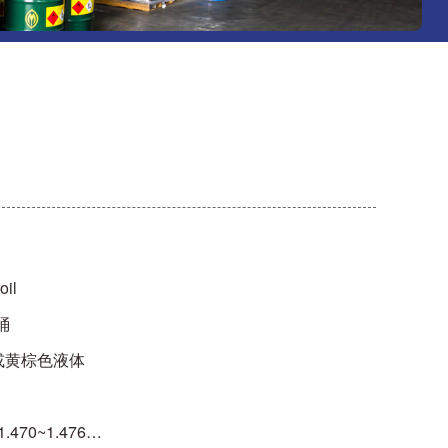
il
桶
黄棕色液体
70~1.476