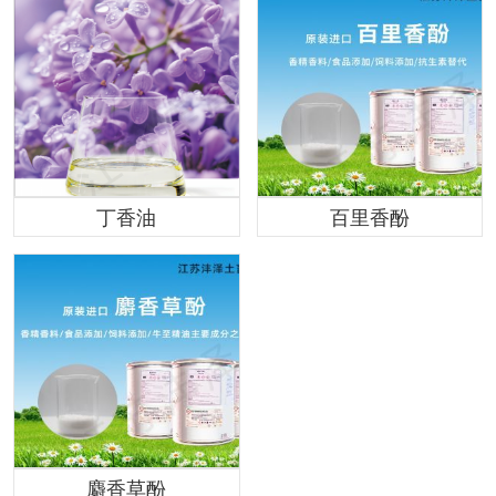
丁香油
百里香酚
麝香草酚