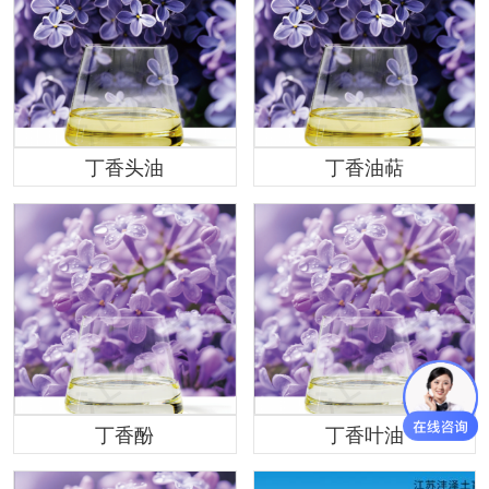
丁香头油
丁香油萜
丁香酚
丁香叶油