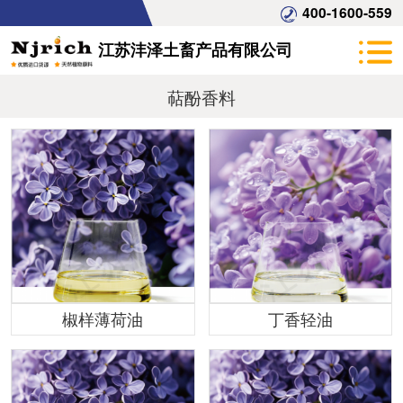
400-1600-559
江苏沣泽土畜产品有限公司
萜酚香料
椒样薄荷油
丁香轻油